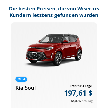
changing
dates.
Die besten Preisen, die von Wisecars
Kundern letztens gefunden wurden
Mittel
Kia Soul
Preis für 3 Tage:
197,61 $
65,87 $
pro Tag