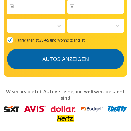
Navigate
forward
to
interact
with
the
Fahreralter ist
30-65
und Wohnsitzland ist
calendar
and
select
AUTOS ANZEIGEN
a
date.
Press
the
question
mark
Wisecars bietet Autoverleihe, die weltweit bekannt
key
sind
to
get
the
keyboard
shortcuts
for