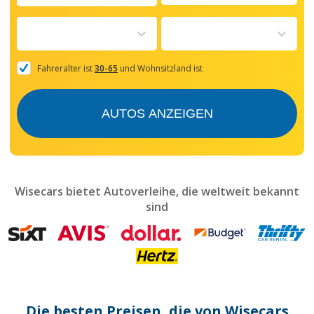
Navigate
forward
to
interact
with
the
Fahreralter ist
30-65
und Wohnsitzland ist
calendar
and
select
AUTOS ANZEIGEN
a
date.
Press
the
question
mark
Wisecars bietet Autoverleihe, die weltweit bekannt
key
sind
to
get
the
keyboard
shortcuts
for
changing
dates.
Die besten Preisen, die von Wisecars