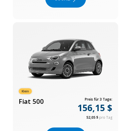
Klein
Fiat 500
Preis für 3 Tage:
156,15 $
52,05 $
pro Tag