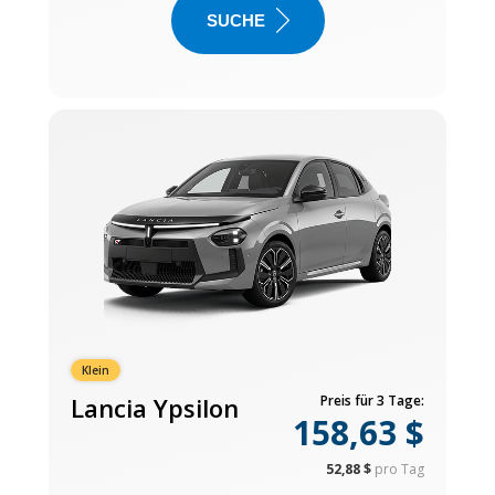
SUCHE
Klein
Lancia Ypsilon
Preis für 3 Tage:
158,63 $
52,88 $
pro Tag