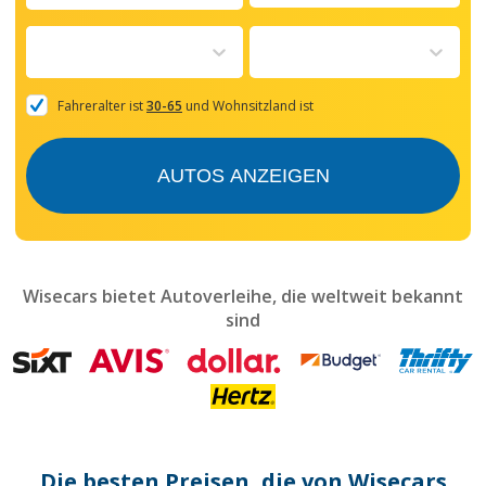
Navigate
forward
to
interact
with
the
Fahreralter ist
30-65
und Wohnsitzland ist
calendar
and
select
AUTOS ANZEIGEN
a
date.
Press
the
question
mark
Wisecars bietet Autoverleihe, die weltweit bekannt
key
sind
to
get
the
keyboard
shortcuts
for
changing
dates.
Die besten Preisen, die von Wisecars