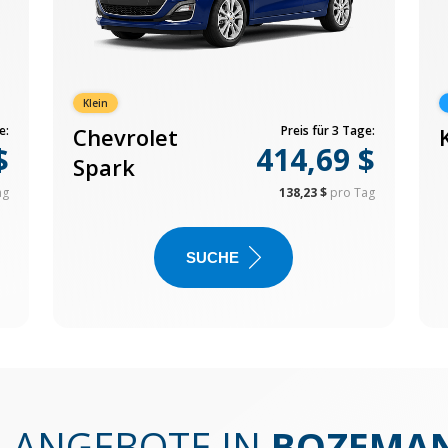
Klein
e:
Chevrolet
Preis für 3 Tage:
$
414,69 $
Spark
ag
138,23 $
pro Tag
SUCHE
N ANGEBOTE IN
BOZEMAN