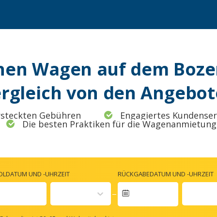
inen Wagen auf dem Boze
rgleich von den Angebo
rsteckten Gebühren
Engagiertes Kundense
Die besten Praktiken für die Wagenanmietung
OLDATUM UND -UHRZEIT
RÜCKGABEDATUM UND -UHRZEIT
Navigate
forward