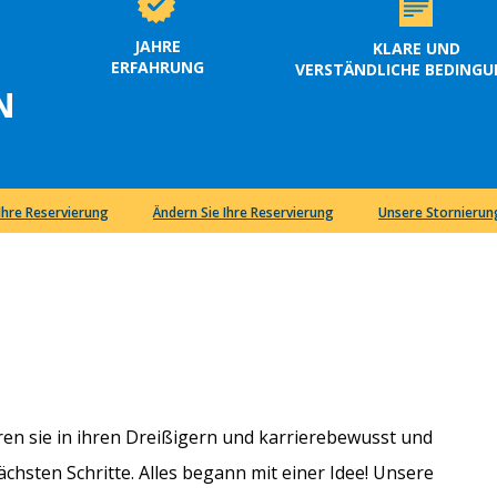
JAHRE
KLARE UND
ERFAHRUNG
VERSTÄNDLICHE BEDING
N
 Ihre Reservierung
Ändern Sie Ihre Reservierung
Unsere Stornieru
en sie in ihren Dreißigern und karrierebewusst und
chsten Schritte. Alles begann mit einer Idee! Unsere