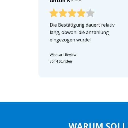
Anton K****
Die Bestätigung dauert relativ
lang, obwohl die anzahlung
eingezogen wurde!
Wisecars Review
-
vor 4 Stunden
WARUM SOLL