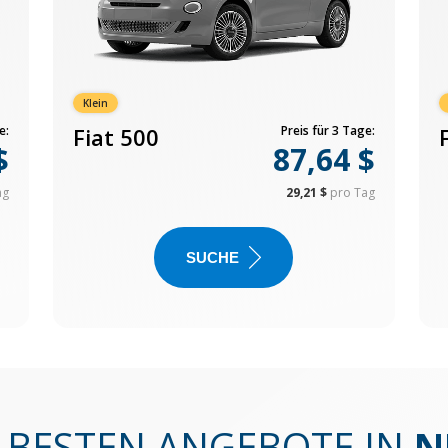
Klein
e:
Fiat 500
Preis für 3 Tage:
$
87,64 $
ag
29,21 $
pro Tag
SUCHE
E BESTEN ANGEBOTE IN
N