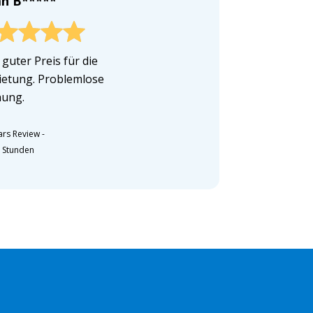
an B*****
 guter Preis für die
etung. Problemlose
ung.
ars Review
-
5 Stunden