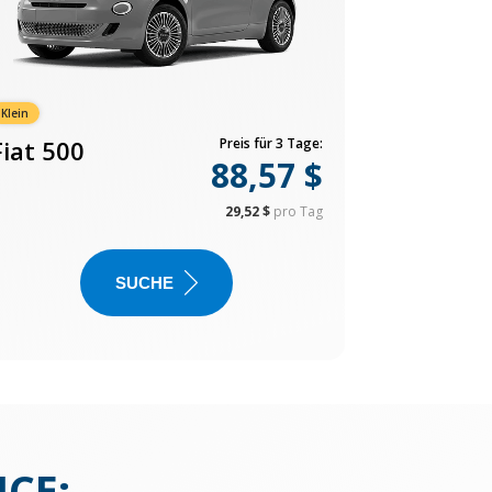
Klein
Fiat 500
Preis für 3 Tage:
88,57 $
29,52 $
pro Tag
SUCHE
ICE
: