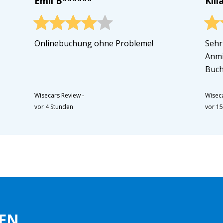
Emil B******
Kili
Onlinebuchung ohne Probleme!
Sehr
Anmi
Buch
Wisecars Review
-
Wisec
vor 4 Stunden
vor 1
EN