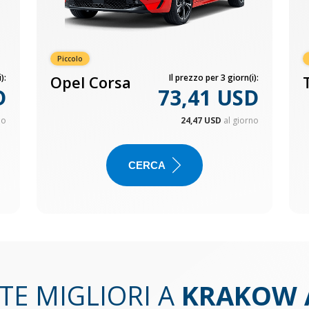
Piccolo
):
Opel Corsa
Il prezzo per 3 giorn(i):
D
73,41 USD
no
24,47 USD
al giorno
CERCA
TE MIGLIORI A
KRAKOW 