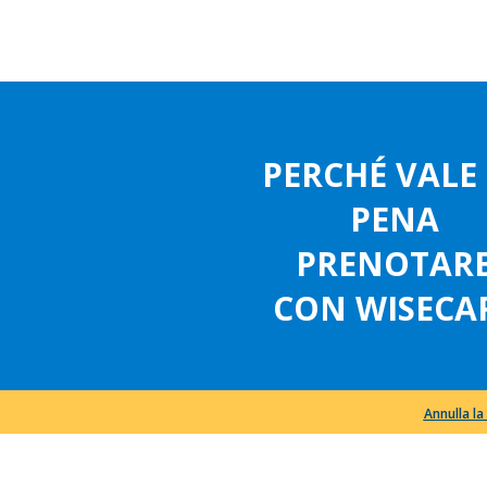
PERCHÉ VALE
PENA
PRENOTAR
CON WISECA
Annulla l