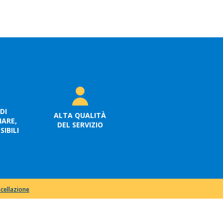
DI
ALTA QUALITÀ
ARE,
DEL SERVIZIO
IBILI
ncellazione