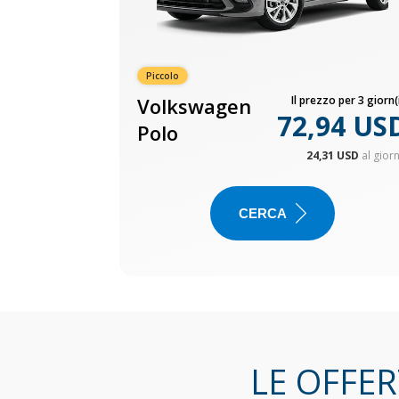
Piccolo
Volkswagen
Il prezzo per 3 giorn(i
72,94 US
Polo
24,31 USD
al gior
CERCA
LE OFFER