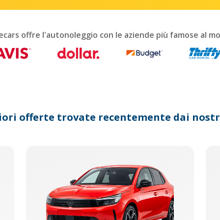
interact
with
the
calendar
ecars offre l'autonoleggio con le aziende più famose al m
and
select
a
date.
Press
the
question
mark
iori offerte trovate recentemente dai nostri
key
to
get
the
keyboard
shortcuts
for
changing
dates.