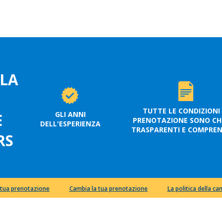
 LA
TUTTE LE CONDIZIONI 
GLI ANNI
E
PRENOTAZIONE SONO CHI
DELL'ESPERIENZA
TRASPARENTI E COMPRENS
RS
a tua prenotazione
Cambia la tua prenotazione
La politica della ca