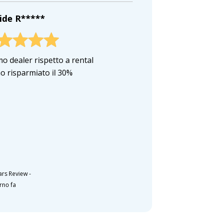
ide R*****
mo dealer rispetto a rental
ho risparmiato il 30%
ars Review
-
rno fa