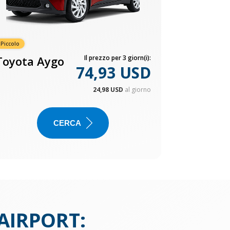
Piccolo
Toyota Aygo
Il prezzo per 3 giorn(i):
74,93 USD
24,98 USD
al giorno
CERCA
AIRPORT
: