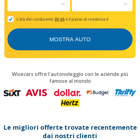
to
interact
with
the
L'età del conducente
30-65
e il paese di residenza è
calendar
and
select
MOSTRA AUTO
a
date.
Press
the
question
mark
Wisecars offre l'autonoleggio con le aziende più
key
famose al mondo
to
get
the
keyboard
shortcuts
for
changing
dates.
Le migliori offerte trovate recentemente
dai nostri clienti