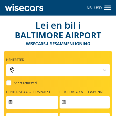
NB
USD
Lei en bil i
BALTIMORE AIRPORT
WISECARS-LEIESAMMENLIGNING
HENTESTED
Annet retursted
HENTEDATO OG -TIDSPUNKT
RETURDATO OG -TIDSPUNKT
Navigate
forward