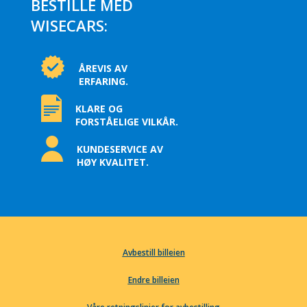
BESTILLE MED
WISECARS:
ÅREVIS AV
ERFARING.
KLARE OG
FORSTÅELIGE VILKÅR.
KUNDESERVICE AV
HØY KVALITET.
Avbestill billeien
Endre billeien