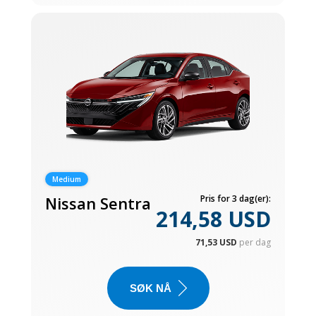
Medium
Nissan Sentra
Pris for 3 dag(er):
214,58 USD
71,53 USD
per dag
SØK NÅ