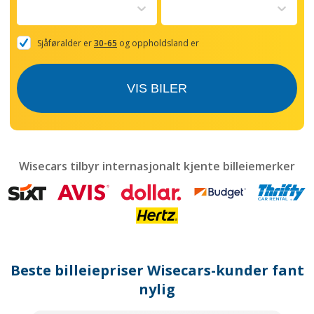
to
interact
with
the
Sjåføralder er
30-65
og oppholdsland er
calendar
and
select
VIS BILER
a
date.
Press
the
question
mark
Wisecars tilbyr internasjonalt kjente billeiemerker
key
to
get
the
keyboard
shortcuts
for
Beste billeiepriser Wisecars-kunder fant
changing
dates.
nylig