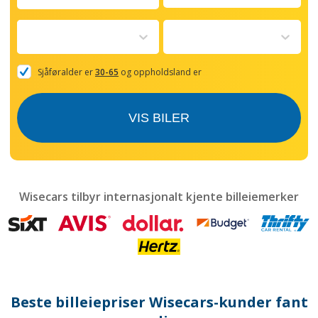
Navigate
forward
to
interact
with
the
Sjåføralder er
30-65
og oppholdsland er
calendar
and
select
VIS BILER
a
date.
Press
the
question
mark
Wisecars tilbyr internasjonalt kjente billeiemerker
key
to
get
the
keyboard
shortcuts
for
Beste billeiepriser Wisecars-kunder fant
changing
dates.