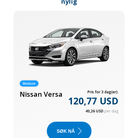
nylig
Medium
Nissan Versa
Pris for 3 dag(er):
120,77 USD
40,26 USD
per dag
SØK NÅ