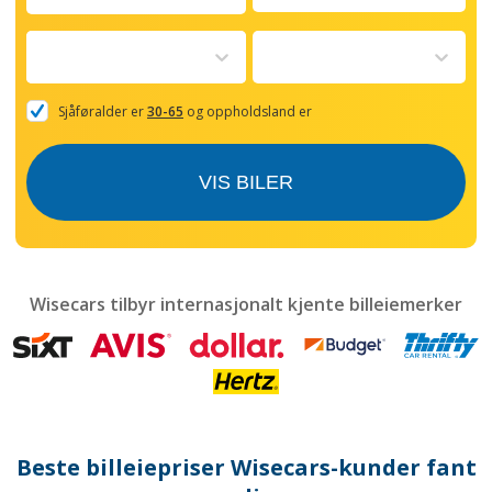
Navigate
forward
to
interact
with
the
Sjåføralder er
30-65
og oppholdsland er
calendar
and
select
VIS BILER
a
date.
Press
the
question
mark
Wisecars tilbyr internasjonalt kjente billeiemerker
key
to
get
the
keyboard
shortcuts
for
Beste billeiepriser Wisecars-kunder fant
changing
dates.