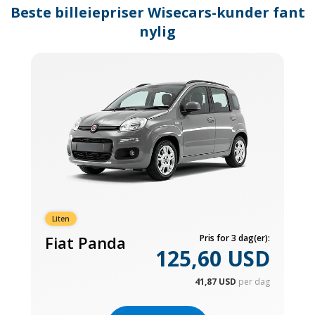
Beste billeiepriser Wisecars-kunder fant
changing
dates.
nylig
Liten
Fiat Panda
Pris for 3 dag(er):
125,60 USD
41,87 USD
per dag