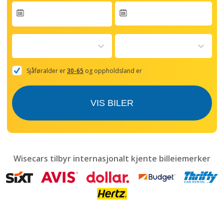
Navigate
forward
to
interact
with
the
Sjåføralder er
30-65
og oppholdsland er
calendar
and
select
VIS BILER
a
date.
Press
the
question
mark
Wisecars tilbyr internasjonalt kjente billeiemerker
key
to
get
the
keyboard
shortcuts
for