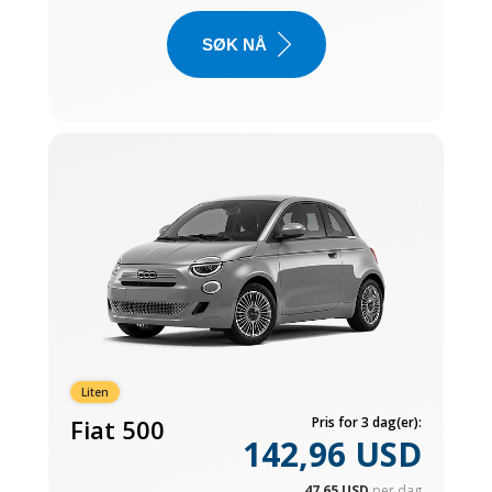
SØK NÅ
Liten
Fiat 500
Pris for 3 dag(er):
142,96 USD
47,65 USD
per dag