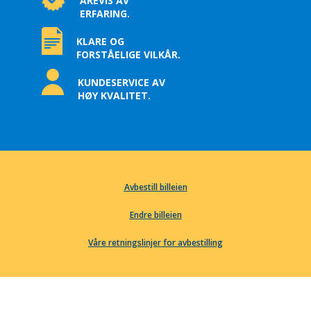
ÅREVIS AV
ERFARING.
KLARE OG
FORSTÅELIGE VILKÅR.
KUNDESERVICE AV
HØY KVALITET.
Avbestill billeien
Endre billeien
Våre retningslinjer for avbestilling