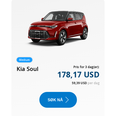
Medium
Kia Soul
Pris for 3 dag(er):
178,17 USD
59,39 USD
per dag
SØK NÅ