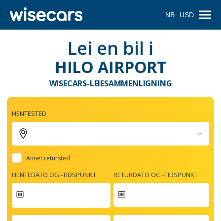
NB
USD
Lei en bil i
HILO AIRPORT
WISECARS-LEIESAMMENLIGNING
HENTESTED
Annet retursted
HENTEDATO OG -TIDSPUNKT
RETURDATO OG -TIDSPUNKT
Navigate
forward