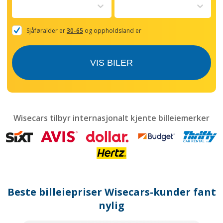
to
interact
with
the
Sjåføralder er
30-65
og oppholdsland er
calendar
and
select
VIS BILER
a
date.
Press
the
question
mark
Wisecars tilbyr internasjonalt kjente billeiemerker
key
to
get
the
keyboard
shortcuts
for
Beste billeiepriser Wisecars-kunder fant
changing
dates.
nylig