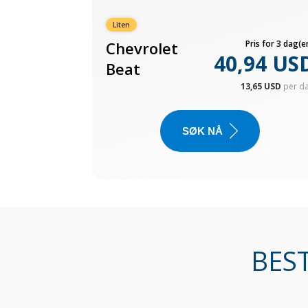
Liten
Chevrolet
Pris for 3 dag(er
40,94 US
Beat
13,65 USD
per d
SØK NÅ
BEST