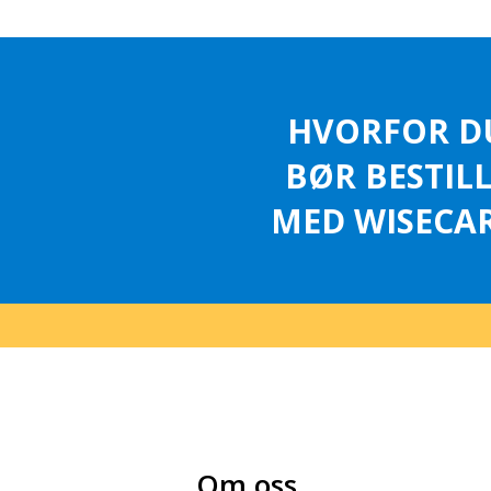
HVORFOR D
BØR BESTIL
MED WISECAR
Om oss