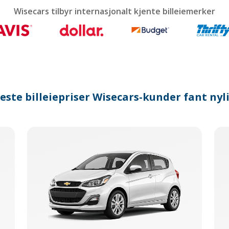
calendar
Wisecars tilbyr internasjonalt kjente billeiemerker
and
select
a
date.
Press
the
question
mark
este billeiepriser Wisecars-kunder fant nyl
key
to
get
the
keyboard
shortcuts
for
changing
dates.