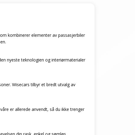
l som kombinerer elementer av passasjerbiler
ien.
en nyeste teknologien og interiørmaterialer
soner. Wisecars tilbyr et bredt utvalg av
 våre er allerede anvendt, så du ikke trenger
plevelsen din rask, enkel og sømløs.