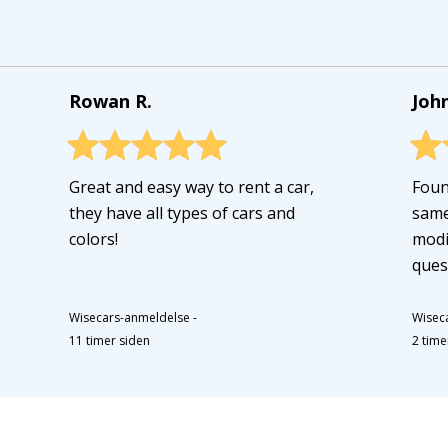
Rowan R.
John
Great and easy way to rent a car,
Foun
they have all types of cars and
same
colors!
modi
ques
Wisecars-anmeldelse
-
Wisec
11 timer siden
2 time