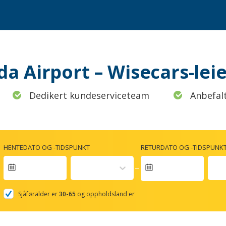
rida Airport – Wisecars-l
Dedikert kundeserviceteam
Anbefal
HENTEDATO OG -TIDSPUNKT
RETURDATO OG -TIDSPUNK
Navigate
forward
Sjåføralder er
30-65
og oppholdsland er
to
interact
with
the