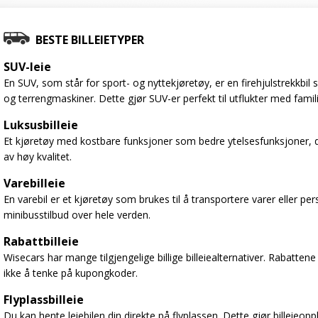
BESTE BILLEIETYPER
SUV-leie
En SUV, som står for sport- og nyttekjøretøy, er en firehjulstrekkbi
og terrengmaskiner. Dette gjør SUV-er perfekt til utflukter med famil
Luksusbilleie
Et kjøretøy med kostbare funksjoner som bedre ytelsesfunksjoner, d
av høy kvalitet.
Varebilleie
En varebil er et kjøretøy som brukes til å transportere varer eller per
minibusstilbud over hele verden.
Rabattbilleie
Wisecars har mange tilgjengelige billige billeiealternativer. Rabattene
ikke å tenke på kupongkoder.
Flyplassbilleie
Du kan hente leiebilen din direkte på flyplassen. Dette gjør billeieop