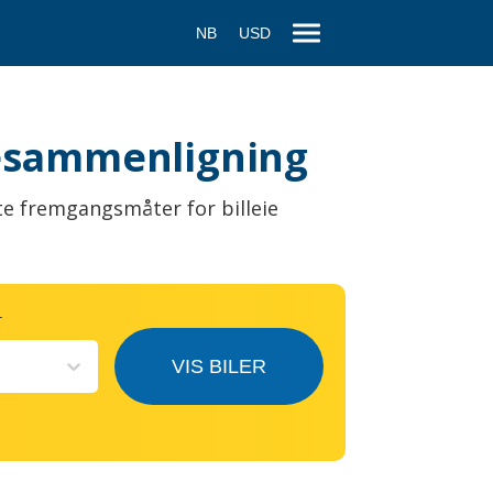
NB
USD
eiesammenligning
te fremgangsmåter for billeie
T
VIS BILER