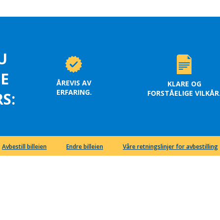
U
LE
ÅREVIS AV
KLARE OG
ERFARING.
FORSTÅELIGE VILKÅR
S:
Avbestill billeien
Endre billeien
Våre retningslinjer for avbestilling