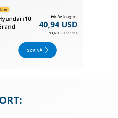
Liten
Hyundai i10
Pris for 3 dag(er):
40,94 USD
Grand
13,65 USD
per dag
SØK NÅ
PORT
: