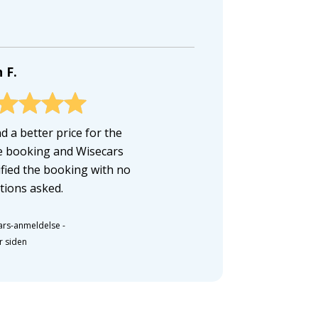
 F.
d a better price for the
 booking and Wisecars
fied the booking with no
tions asked.
ars-anmeldelse
-
r siden