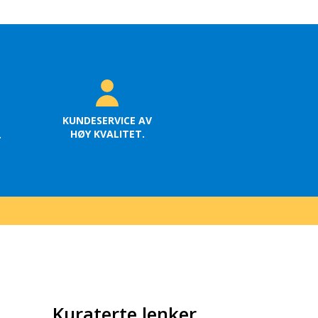
KUNDESERVICE AV
HØY KVALITET.
.
Kuraterte lenker