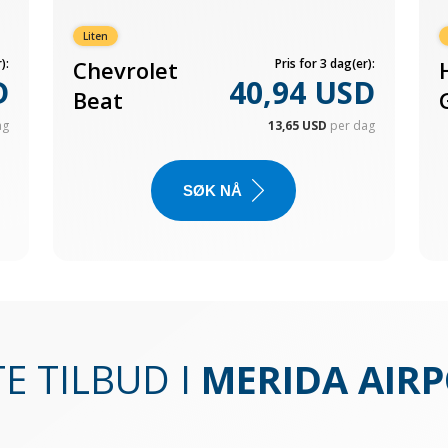
Liten
):
Chevrolet
Pris for 3 dag(er):
D
40,94 USD
Beat
ag
13,65 USD
per dag
SØK NÅ
E TILBUD I
MERIDA AIR