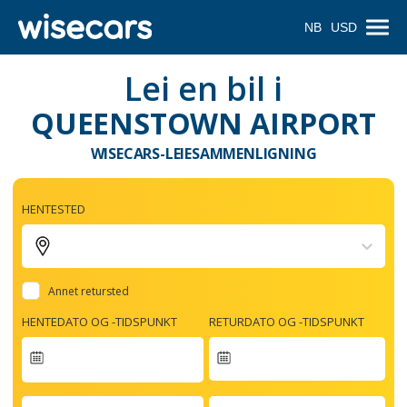
NB
USD
Lei en bil i
QUEENSTOWN AIRPORT
WISECARS-LEIESAMMENLIGNING
HENTESTED
Annet retursted
HENTEDATO OG -TIDSPUNKT
RETURDATO OG -TIDSPUNKT
Navigate
forward