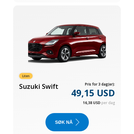
Liten
Suzuki Swift
Pris for 3 dag(er):
49,15 USD
16,38 USD
per dag
SØK NÅ