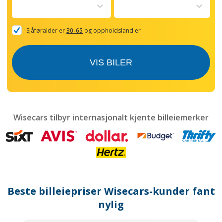
to
interact
with
the
Sjåføralder er
30-65
og oppholdsland er
calendar
and
select
VIS BILER
a
date.
Press
the
question
mark
Wisecars tilbyr internasjonalt kjente billeiemerker
key
to
get
the
keyboard
shortcuts
for
Beste billeiepriser Wisecars-kunder fant
changing
dates.
nylig