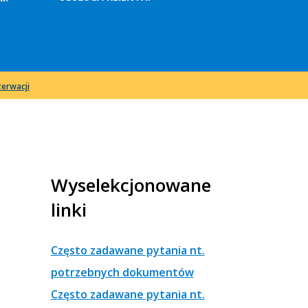
erwacji
Wyselekcjonowane
linki
Często zadawane pytania nt.
potrzebnych dokumentów
Często zadawane pytania nt.