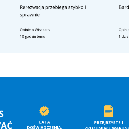
Rerezwacja przebiega szybko i
Bard
sprawnie
Opinie o Wisecars
-
Opinie
10 godzin temu
1 dzi
S
LATA
WAĆ
PRZEJRZYSTE I
DOŚWIADCZENIA.
ZROZUMIAŁE WARUNK