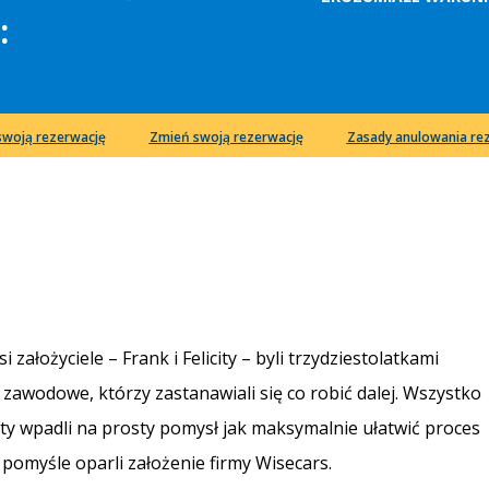
:
swoją rezerwację
Zmień swoją rezerwację
Zasady anulowania rez
założyciele – Frank i Felicity – byli trzydziestolatkami
awodowe, którzy zastanawiali się co robić dalej. Wszystko
icity wpadli na prosty pomysł jak maksymalnie ułatwić proces
omyśle oparli założenie firmy Wisecars.