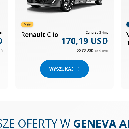
Mały
i:
Renault Clio
Cena za 3 dni:
D
170,19 USD
eń
56,73 USD
za dzień
WYSZUKAJ
SZE OFERTY W
GENEVA A