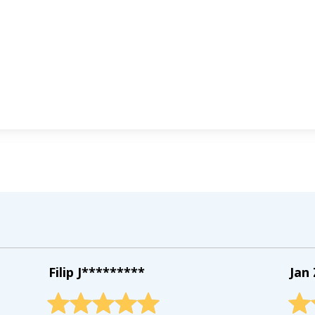
Filip J*********
Jan