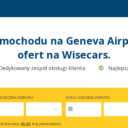
mochodu na Geneva Airp
ofert na Wisecars.
Dedykowany zespół obsługi klienta
Najleps
I GODZINA ODBIORU
DATA I GODZINA ZWROTU
avigate
orward
ek kierowcy:
30-65
, kraj zamieszkania:
o