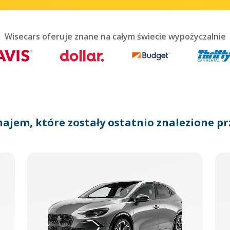
teract
th
he
lendar
Wisecars oferuje znane na całym świecie wypożyczalnie
nd
lect
te.
ress
he
uestion
ark
najem, które zostały ostatnio znalezione pr
ey
o
et
he
eyboard
ortcuts
r
hanging
tes.