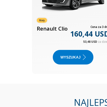
Mały
Renault Clio
Cena za 3 dn
160,44 US
53,48 USD
za dzi
WYSZUKAJ
NAJLEP