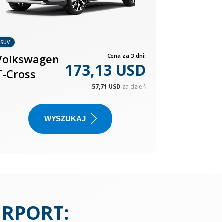
SUV
Volkswagen
Cena za 3 dni:
173,13 USD
T-Cross
57,71 USD
za dzień
WYSZUKAJ
IRPORT
: