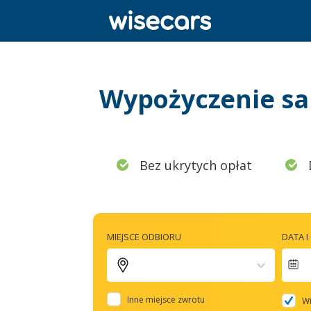
Wypożyczenie sa
Bez ukrytych opłat
MIEJSCE ODBIORU
DATA 
N
f
Inne miejsce zwrotu
Wi
t