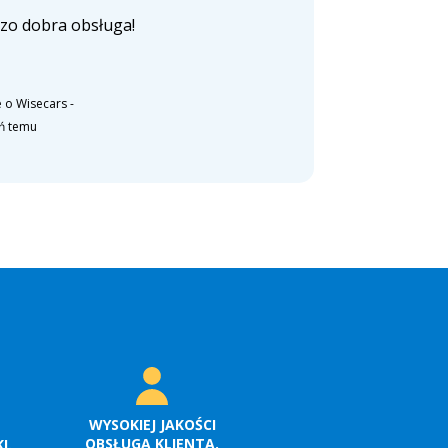
zo dobra obsługa!
 o Wisecars
-
eń temu
WYSOKIEJ JAKOŚCI
OBSŁUGA KLIENTA.
I.