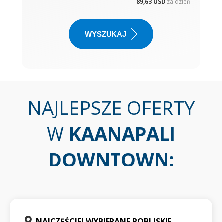
89,63 USD
za dzień
WYSZUKAJ
NAJLEPSZE OFERTY
W
KAANAPALI
DOWNTOWN
:
NAJCZĘŚCIEJ WYBIERANE POBLISKIE