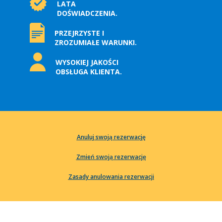
LATA
DOŚWIADCZENIA.
PRZEJRZYSTE I
ZROZUMIAŁE WARUNKI.
WYSOKIEJ JAKOŚCI
OBSŁUGA KLIENTA.
Anuluj swoją rezerwację
Zmień swoją rezerwację
Zasady anulowania rezerwacji