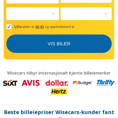
Navigate
forward
to
interact
with
the
Sjåføralder er
30-65
og oppholdsland er
calendar
and
select
VIS BILER
a
date.
Press
the
question
mark
Wisecars tilbyr internasjonalt kjente billeiemerker
key
to
get
the
keyboard
shortcuts
for
Beste billeiepriser Wisecars-kunder fant
changing
dates.