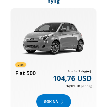
nylig
Liten
Fiat 500
Pris for 3 dag(er):
104,76 USD
34,92 USD
per dag
SØK NÅ