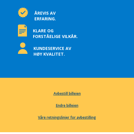
ÅREVIS AV
ERFARING.
KLARE OG
FORSTÅELIGE VILKÅR.
KUNDESERVICE AV
HØY KVALITET.
Avbestill billeien
Endre billeien
Våre retningslinjer for avbestilling