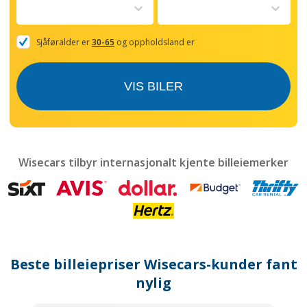
to
interact
with
the
Sjåføralder er
30-65
og oppholdsland er
calendar
and
select
VIS BILER
a
date.
Press
the
question
mark
Wisecars tilbyr internasjonalt kjente billeiemerker
key
to
get
the
keyboard
shortcuts
for
Beste billeiepriser Wisecars-kunder fant
changing
dates.
nylig