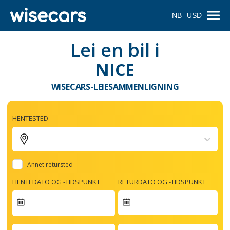
NB
USD
Lei en bil i
NICE
WISECARS-LEIESAMMENLIGNING
HENTESTED
Annet retursted
HENTEDATO OG -TIDSPUNKT
RETURDATO OG -TIDSPUNKT
Navigate
forward