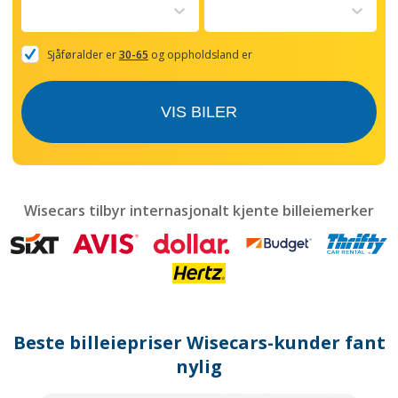
to
interact
with
the
Sjåføralder er
30-65
og oppholdsland er
calendar
and
select
VIS BILER
a
date.
Press
the
question
mark
Wisecars tilbyr internasjonalt kjente billeiemerker
key
to
get
the
keyboard
shortcuts
for
Beste billeiepriser Wisecars-kunder fant
changing
dates.
nylig