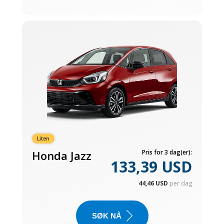
Liten
Honda Jazz
Pris for 3 dag(er):
133,39 USD
44,46 USD
per dag
SØK NÅ