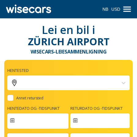
NB
USD
Lei en bil i
ZÜRICH AIRPORT
WISECARS-LEIESAMMENLIGNING
HENTESTED
Annet retursted
HENTEDATO OG -TIDSPUNKT
RETURDATO OG -TIDSPUNKT
Navigate
forward