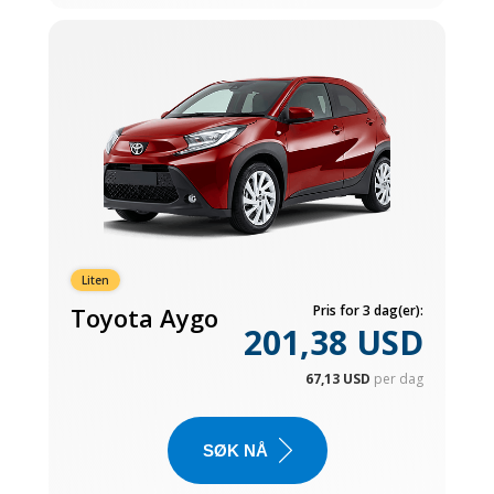
Liten
Toyota Aygo
Pris for 3 dag(er):
201,38 USD
67,13 USD
per dag
SØK NÅ