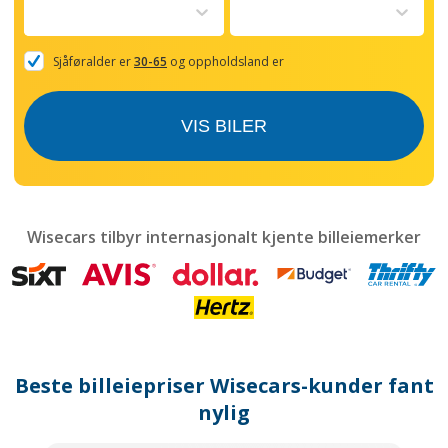
to
interact
with
the
Sjåføralder er
30-65
og oppholdsland er
calendar
and
select
VIS BILER
a
date.
Press
the
question
mark
Wisecars tilbyr internasjonalt kjente billeiemerker
key
to
get
the
keyboard
shortcuts
for
Beste billeiepriser Wisecars-kunder fant
changing
dates.
nylig