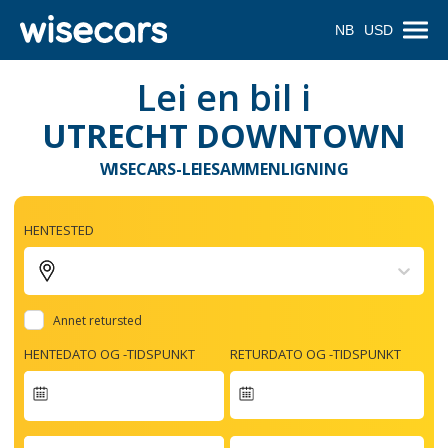
NB
USD
Lei en bil i
UTRECHT DOWNTOWN
WISECARS-LEIESAMMENLIGNING
HENTESTED
Annet retursted
HENTEDATO OG -TIDSPUNKT
RETURDATO OG -TIDSPUNKT
Navigate
forward