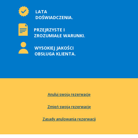
LATA
DOŚWIADCZENIA.
PRZEJRZYSTE I
ZROZUMIAŁE WARUNKI.
WYSOKIEJ JAKOŚCI
OBSŁUGA KLIENTA.
Anuluj swoją rezerwację
Zmień swoją rezerwację
Zasady anulowania rezerwacji