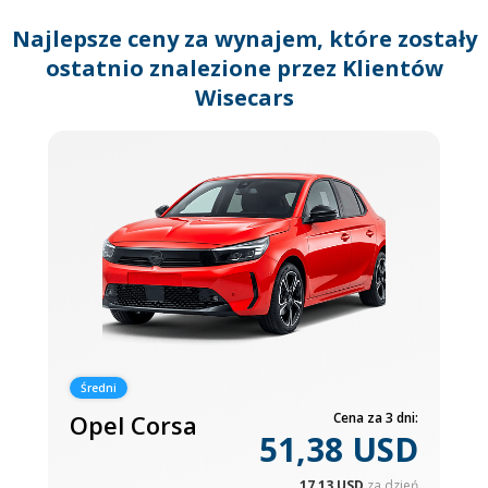
changing
dates.
Najlepsze ceny za wynajem, które zostały
ostatnio znalezione przez Klientów
Wisecars
Średni
Opel Corsa
Cena za 3 dni:
51,38 USD
17,13 USD
za dzień