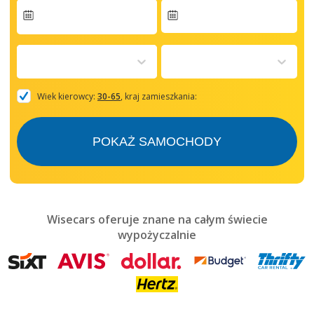
Navigate
forward
to
interact
with
the
Wiek kierowcy:
30-65
, kraj zamieszkania:
calendar
and
select
POKAŻ SAMOCHODY
a
date.
Press
the
question
mark
Wisecars oferuje znane na całym świecie
key
wypożyczalnie
to
get
the
keyboard
shortcuts
for