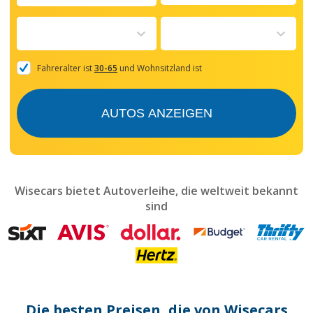
Navigate
forward
to
interact
with
the
Fahreralter ist
30-65
und Wohnsitzland ist
calendar
and
select
AUTOS ANZEIGEN
a
date.
Press
the
question
mark
Wisecars bietet Autoverleihe, die weltweit bekannt
key
sind
to
get
the
keyboard
shortcuts
for
changing
dates.
Die besten Preisen, die von Wisecars