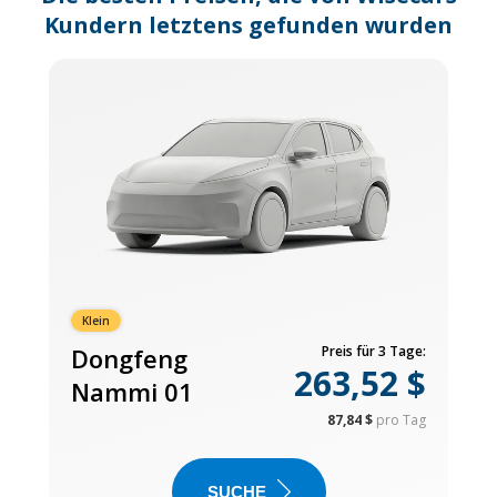
Kundern letztens gefunden wurden
Klein
Dongfeng
Preis für 3 Tage:
263,52 $
Nammi 01
87,84 $
pro Tag
SUCHE