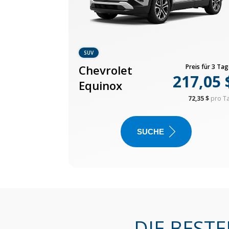
SUV
Chevrolet
Preis für 3 Tag
217,05 
Equinox
72,35 $
pro T
SUCHE
DIE BEST