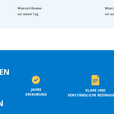
Wisecars Review
-
Wisec
vor einem Tag
vor e
EN
JAHRE
KLARE UND
ERFAHRUNG
VERSTÄNDLICHE BEDING
N