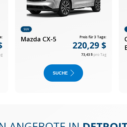
SUV
e:
Mazda CX-5
Preis für 3 Tage:
$
220,29 $
ag
73,43 $
pro Tag
SUCHE
EN ANGEBOTE IN
DETROIT