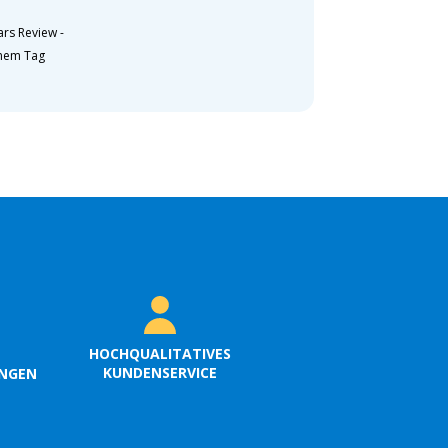
ars Review
-
inem Tag
HOCHQUALITATIVES
KUNDENSERVICE
UNGEN