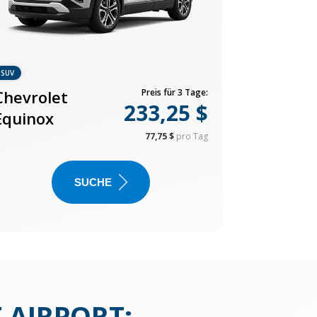
SUV
Chevrolet
Preis für 3 Tage:
233,25 $
Equinox
77,75 $
pro Tag
SUCHE
 AIRPORT
: