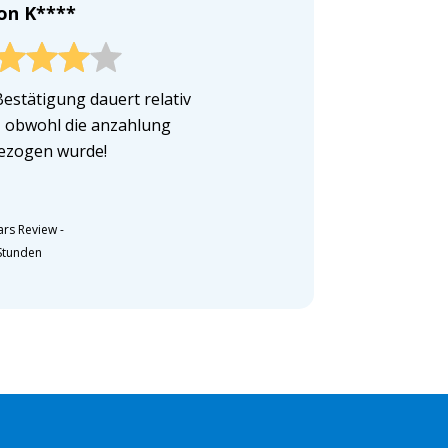
on K****
Bestätigung dauert relativ
, obwohl die anzahlung
ezogen wurde!
ars Review
-
Stunden