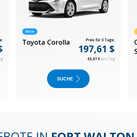
Mittel
e:
Toyota Corolla
Preis für 3 Tage:
$
197,61 $
ag
65,87 $
pro Tag
SUCHE
EBOTE IN
FORT WALTON 