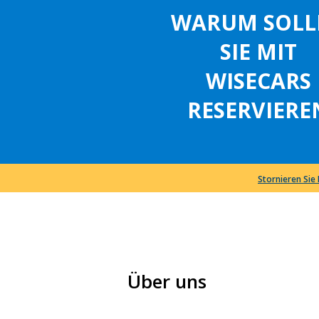
WARUM SOLL
SIE MIT
WISECARS
RESERVIERE
Stornieren Sie
Über uns