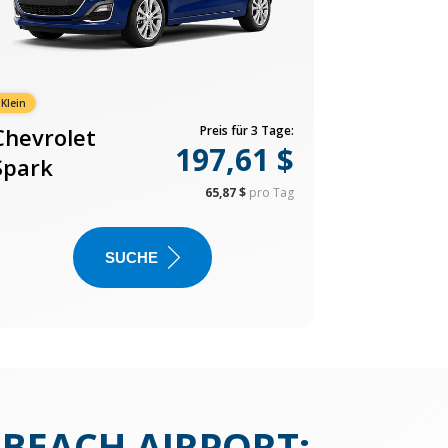
Klein
Chevrolet
Preis für 3 Tage:
197,61 $
Spark
65,87 $
pro Tag
SUCHE
BEACH AIRPORT
: