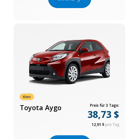
Klein
Toyota Aygo
Preis für 3 Tage:
38,73 $
12,91 $
pro Tag