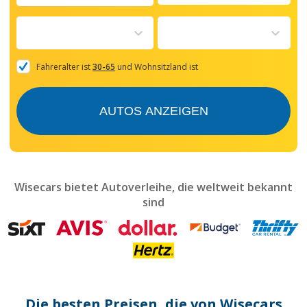
Navigate
forward
to
interact
with
the
Fahreralter ist
30-65
und Wohnsitzland ist
calendar
and
select
AUTOS ANZEIGEN
a
date.
Press
the
question
mark
Wisecars bietet Autoverleihe, die weltweit bekannt
key
sind
to
get
the
keyboard
shortcuts
for
changing
dates.
Die besten Preisen, die von Wisecars