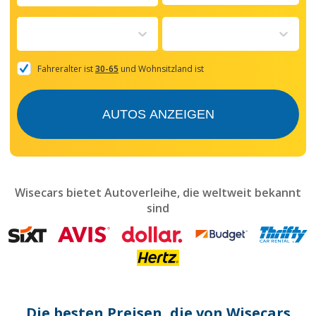
Navigate
forward
to
interact
with
the
Fahreralter ist
30-65
und Wohnsitzland ist
calendar
and
select
AUTOS ANZEIGEN
a
date.
Press
the
question
mark
Wisecars bietet Autoverleihe, die weltweit bekannt
key
sind
to
get
the
keyboard
shortcuts
for
changing
dates.
Die besten Preisen, die von Wisecars