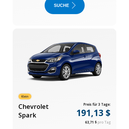
SUCHE
Klein
Chevrolet
Preis für 3 Tage:
191,13 $
Spark
63,71 $
pro Tag